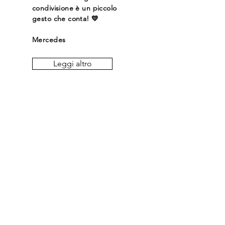
condivisione è un piccolo
gesto che conta! 💛
Mercedes
Leggi altro
Resta sempre
aggiornato sui
post
Email